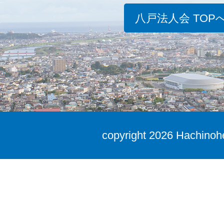
八戸法人会 TOP
copyright
2026 Hachinohe