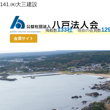
141.㈱大三建設
133社
12
掲載数
現在の会員数
会員サイト