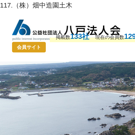
117.（株）畑中造園土木
133社
12
掲載数
現在の会員数
会員サイト